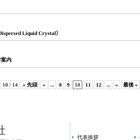
ed Liquid Crystal）
yのご案内
10 / 14
« 先頭
«
...
8
9
10
11
12
...
»
最後 »
社
代表挨拶