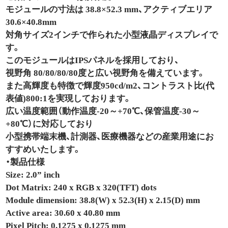
モジュールの寸法は 38.8×52.3 mm、アクティブエリア
30.6×40.8mm
対角サイズ2インチで作られた小型液晶ディスプレイで
す。
このモジュールはIPSパネルを採用しており、
視野角 80/80/80/80度と広い視野角を備えています。
また高輝度も特徴で輝度950cd/m2、コントラスト比(代
表値)800:1を実現しております。
広い温度範囲（動作温度-20～+70℃、保管温度-30～
+80℃）に対応しており
小型携帯端末機、計測器、医療機器などの産業用途にお
すすめいたします。
・製品仕様
Size: 2.0” inch
Dot Matrix: 240 x RGB x 320(TFT) dots
Module dimension: 38.8(W) x 52.3(H) x 2.15(D) mm
Active area: 30.60 x 40.80 mm
Pixel Pitch: 0.1275 x 0.1275 mm