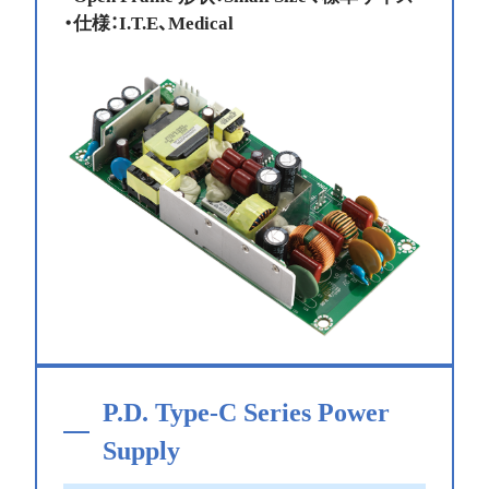
・仕様：I.T.E、Medical
P.D. Type-C Series Power
Supply